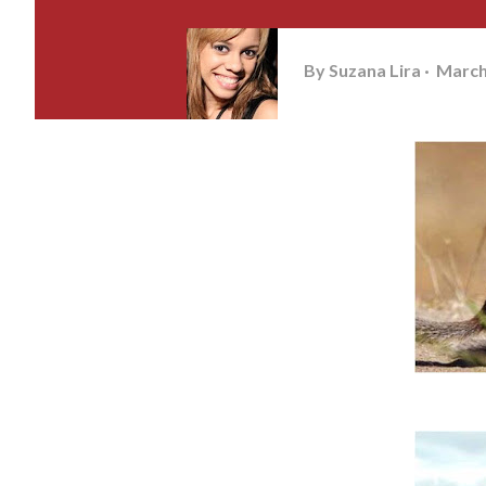
By
Suzana Lira
March
O amor é sim