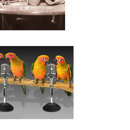
ecisar o outro estará lá para acalentar
o que seja pura diversão....