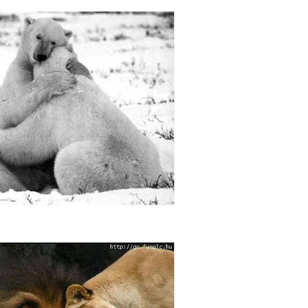
obertor de orelha no frio (rsrs)