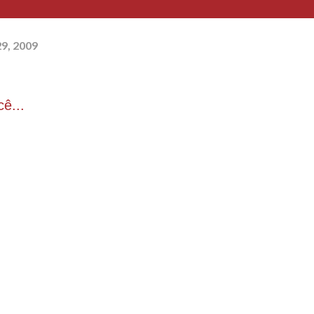
29, 2009
ê...
 havia uma figueira carregada dentro do cemitério
á durante à noite(quando não havia vigilância)e
vore com as sacolas e começaram dividir o