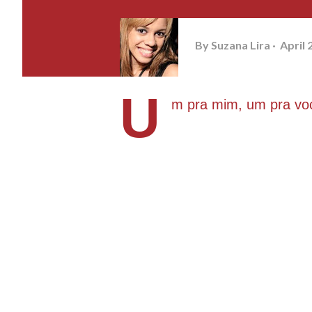
By
Suzana Lira
April 
U
m pra mim, um pra voc
Em uma cidadezinha do interior
Dois amigos decidiram entrar l
pegar todos os figos.
Pularam o muro, subiram na ár
"prêmio".
-Um pra mim, um pra você.