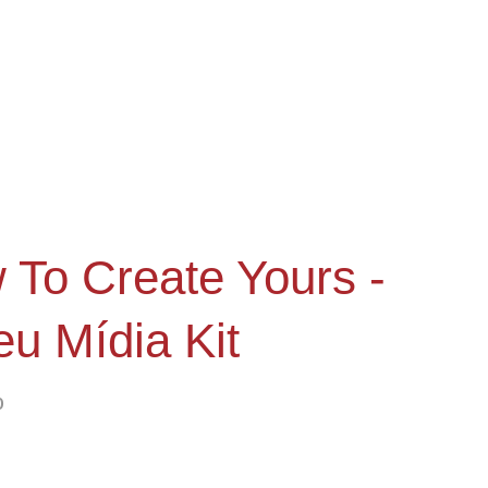
 To Create Yours -
u Mídia Kit
0
ive ensinando como criar seu próprio