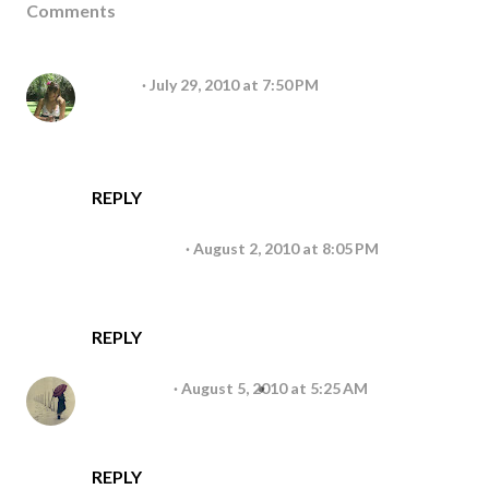
Comments
Paola
July 29, 2010 at 7:50 PM
Eu nunca mais tinha passado por aqui, passei
só pra deixar um oi!
beijos
REPLY
Anonymous
August 2, 2010 at 8:05 PM
Olá to passando pra deixar um beijo e boa
semana pra vc.
REPLY
Charlotte
August 5, 2010 at 5:25 AM
Nunca tive jeito p´me maquilhar... Deve ser
defeito mesmo
REPLY