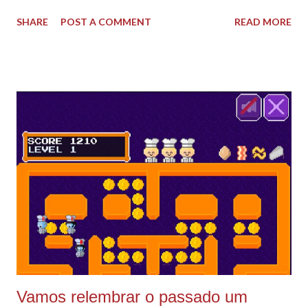
socais, seu nichos, trabalhos já realizados e até resultado no
SHARE
POST A COMMENT
READ MORE
caso de vendas. E também ter seus valores bem claros para
um segundo contato (eu não costumo enviar meus valores
logo no primeiro contato). Então vamos ao passo a passo.\o/
O site que eu utilizo é o Canva pois já tem modelos ja prontos
:) e é gratuito, você pode se cadastrar com o seu Facebook.
Se você ainda não segue minha página do Facebook vamos
mudar essa situação? :) Clica aqui e clica em follow :) Após
registrar você vai pesquisar por Media Kit e vai escolher uma
das opções de press kit que aparecem. O escolhido por mim
aqui para nosso tutorial foi o modelo Johanna Phillips clica no
seu escolhido. Agora só editar, tudo no aequivo é cust...
Vamos relembrar o passado um