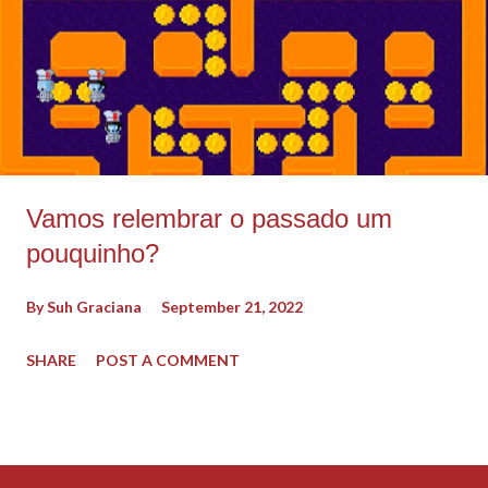
Vamos relembrar o passado um
pouquinho?
By
Suh Graciana
September 21, 2022
SHARE
POST A COMMENT