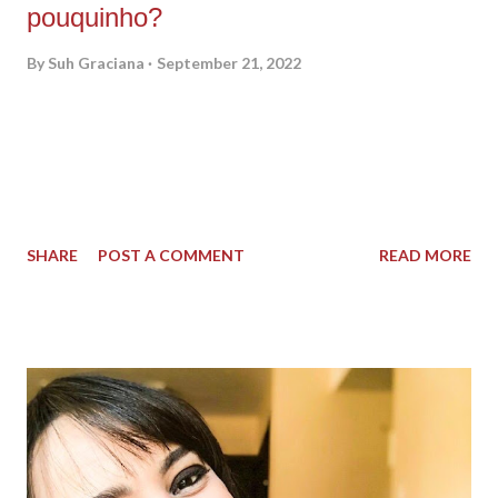
pouquinho?
By
Suh Graciana
September 21, 2022
E vamos de jogatina novamente? Meu Deus… que loucura
estamos vivendo, é Biroliro, Luladrão, Ciro, tantas loucuras,
correrias, trabalho, filho, irmão, pai, renda, preço do leite
aumentando, inflação, são tantas coisas que tiram a gente da
paz e nosso equilíbrio, tanta epifania, que as vezes
SHARE
POST A COMMENT
READ MORE
esquecemos que precisamos de um tempo pra gente né?! Um
tempo pra relaxar, um tempo pra esquecer um pouco o
mundo, e só viver a nostalgia da infância, ter um momento pra
lembrar daquele pão com queijo na tarde após a escola,
aquele minigame cheio de joguinhos que estimulava nosso
senso competitivo, nossa inteligência cognitiva, e ainda fazia
nosso tempo fluir e voar de maneira gostosa e proveitosa. Aí
eu digo que encontrei tudo que eu precisava pra sanar de uma