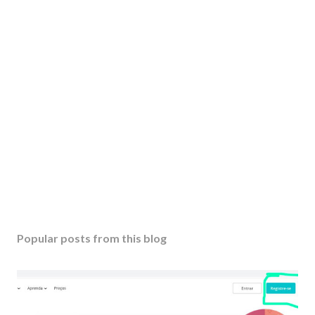
P
o
s
Popular posts from this blog
t
a
C
o
m