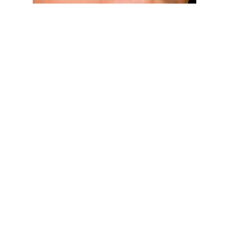
Qualquer mulher pode ficar linda com as próprias mãos, basta
botar em prática algumas dicas e regras básicas para realçar
o que se tem de melhor e disfarçar pequenas imperfeições.
Confira algumas dicas e arrase!
Corretivos :
aplique-os sempre em pequenos pontinhos e
espalhe com batidas nos dedos.
Base :
a líquida proporciona um aspecto mais natural e é
excelente para cobrir manchas.