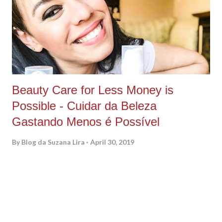
vez por todas, toda essa abstinência, em um único site, auto
explicativo e que facilitou muuuuito a minha vida de mãe e
influencer, que precisa de memória do telefone livre e precisa
distrair a filha e se distrair, quando sobra aquele tempinho...
Beauty Care for Less Money is
Possible - Cuidar da Beleza
Gastando Menos é Possível
By
Blog da Suzana Lira
April 30, 2019
PORTUGUES ABAIXO As I've been saying here I am trying to
find new products and at the same time try to make the world
a better place somehow. Unfortunately, sometimes be eco-
friendly cost more and we are not always able to purchase
those amazing eco-friendly products, isn't? Well, guys, I found