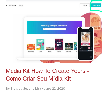
C
o
m
m
e
n
t
Media Kit How To Create Yours -
Como Criar Seu Mídia Kit
By
Blog da Suzana Lira
June 22, 2020
PORTUGUÊS Nós fizemos uma live ensinando como criar seu
próprio mídia kit, o material que deixa tudo mais profissional.