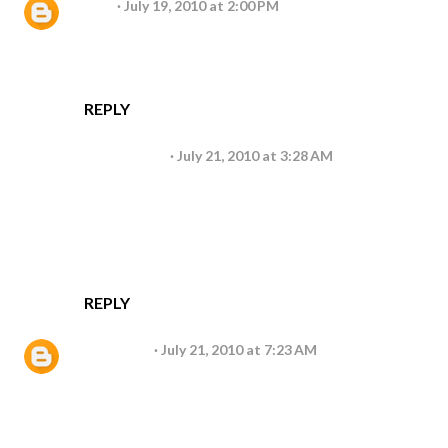
veri
July 19, 2010 at 2:00 PM
com certeza ELE esta olhando por nos
boa semana
bjum
REPLY
Anonymous
July 21, 2010 at 3:28 AM
Oi Suzana!
Obrigada pela visita e comentário no
Pimenta:)Seu blog tem mensagens bacanas,
adorei;)
Beijos!
REPLY
Unknown
July 21, 2010 at 7:23 AM
amigax linda, passei para deixar um beijão!
Deus te abencoe sempre querida!