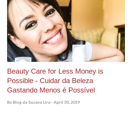
nosso tempo fluir e voar de maneira gostosa e proveitosa. Aí
eu digo que encontrei tudo que eu precisava pra sanar de uma
vez por todas, toda essa abstinência, em um único site, auto
explicativo e que facilitou muuuuito a minha vida de mãe e
influencer, que precisa de memória do telefone livre e precisa
distrair a filha e se distrair, quando sobra aquele tempinho...
Beauty Care for Less Money is
Possible - Cuidar da Beleza
Gastando Menos é Possível
By
Blog da Suzana Lira
April 30, 2019
PORTUGUES ABAIXO As I've been saying here I am trying to
find new products and at the same time try to make the world
a better place somehow. Unfortunately, sometimes be eco-