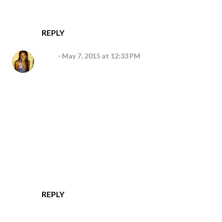
tudo.
Beijos saudades querida 💋
REPLY
Liza
May 7, 2015 at 12:33 PM
Oi Suzana, vim aqui te conhecer depois da tua
visita la no meu blog. Você mora onde na
Irlanda? Temos planos de mudarmos para Cork.
Quanto tempo você pretende ficar ai? Bom, com
a tempo a tendencia é melhorar. Você fará
amigos com quem poderá contar mas a
saudade essa ai nunca te largará mas você
aprenderá a viver com ela.
Beijo grande!
REPLY