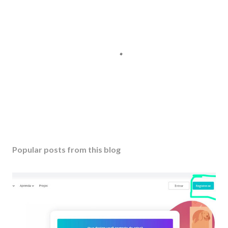
P
o
s
Popular posts from this blog
t
a
C
o
m
m
e