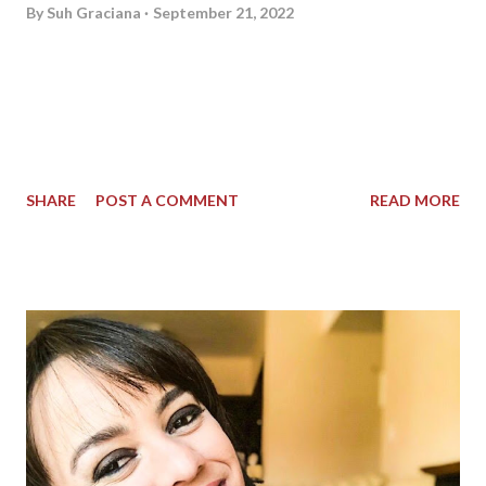
By
Suh Graciana
September 21, 2022
E vamos de jogatina novamente? Meu Deus… que loucura
estamos vivendo, é Biroliro, Luladrão, Ciro, tantas loucuras,
correrias, trabalho, filho, irmão, pai, renda, preço do leite
aumentando, inflação, são tantas coisas que tiram a gente da
paz e nosso equilíbrio, tanta epifania, que as vezes
SHARE
POST A COMMENT
READ MORE
esquecemos que precisamos de um tempo pra gente né?! Um
tempo pra relaxar, um tempo pra esquecer um pouco o
mundo, e só viver a nostalgia da infância, ter um momento pra
lembrar daquele pão com queijo na tarde após a escola,
aquele minigame cheio de joguinhos que estimulava nosso
senso competitivo, nossa inteligência cognitiva, e ainda fazia
nosso tempo fluir e voar de maneira gostosa e proveitosa. Aí
eu digo que encontrei tudo que eu precisava pra sanar de uma
vez por todas, toda essa abstinência, em um único site, auto
explicativo e que facilitou muuuuito a minha vida de mãe e