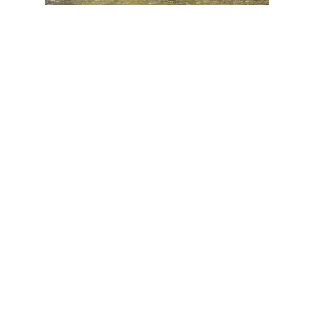
O que posso contar sobre morar aqui na Irlanda a quase 1
ano.
Você percebe que não é bem o que você sempre imaginou.
Que a Europa não é o paraíso dentro da terra, que você vai
sentir muita saudade da sua pátria, do seu idioma, sua comida
e principalmente das pessoas que você ama!
Você aprende que viver sob pressão faz parte, não só no
trabalho, mas na vida.
Você cresce e amadurece muito mais do que apenas o 1 ano
que você viveu aqui.
Aprende que todo mundo se acha formador de opinião nas