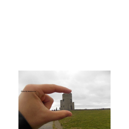
Aprende que poder andar elegante e arrumada na rua é bom,
mas que o sol faz uma falta que você nunca poderia imaginar.
Aprende a ser forte e apenas confiar em Deus, que Ele está
com você em todos os momentos da sua vida e mesmo
quando você não consegue explicar o que está acontecendo
dentro de você, Ele te compreende e te conforta e te traz a
paz que você precisa.