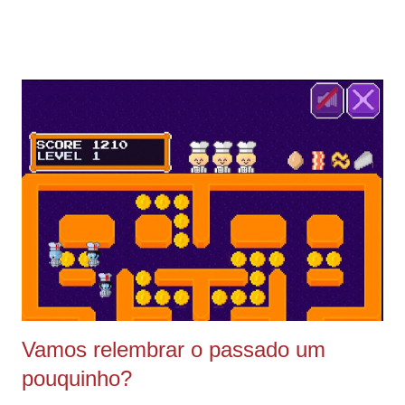
um segundo contato (eu não costumo enviar meus valores
logo no primeiro contato). Então vamos ao passo a passo.\o/
O site que eu utilizo é o Canva pois já tem modelos ja prontos
:) e é gratuito, você pode se cadastrar com o seu Facebook.
Se você ainda não segue minha página do Facebook vamos
mudar essa situação? :) Clica aqui e clica em follow :) Após
registrar você vai pesquisar por Media Kit e vai escolher uma
das opções de press kit que aparecem. O escolhido por mim
aqui para nosso tutorial foi o modelo Johanna Phillips clica no
seu escolhido. Agora só editar, tudo no aequivo é cust...
Vamos relembrar o passado um
pouquinho?