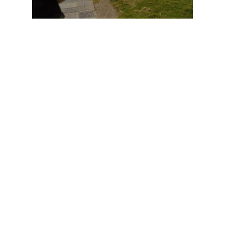
Aprende a amar um lugar frio, pessoas que você não entende
100% o que estão dizendo, suas piadas e ditados populares,
por mais que te expliquem um milhão de vezes hahahaha
Aprende que onde Deus estiver com você e te guiar, tudo vai
ficar legal, basta confiar n'Ele e saber que em nenhum lugar
do mundo a vida é feita só de flores, e que desafios te fazem
mais forte, e quanto mais forte você estiver, mais apto você
estará para conquistar, não apenas os seus objetivos, porque
com certeza os objetivos de Deus para sua vida são bem
maiores do que os seus.
E aprende acima de tudo que todos os perrengues passados
valem apena para conquistar os seus sonhos!