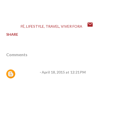
Autora: Suzana Lira
LABELS:
FÉ
LIFESTYLE
TRAVEL
VIVER FORA
SHARE
Comments
Unknown
April 18, 2015 at 12:21 PM
Ola querida amei.
Experiência tanto boas como ruins sempre
ensinam.
Aproveite cada dia nunca esqueça do seu
maior valor.
O novo sempre vem com receios... Quanto sua
vida estas na mãos de Deus Ele transforma