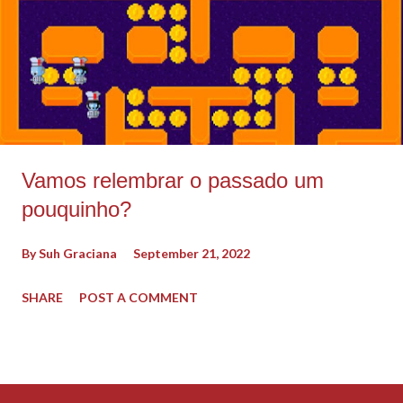
Vamos relembrar o passado um
pouquinho?
By
Suh Graciana
September 21, 2022
SHARE
POST A COMMENT