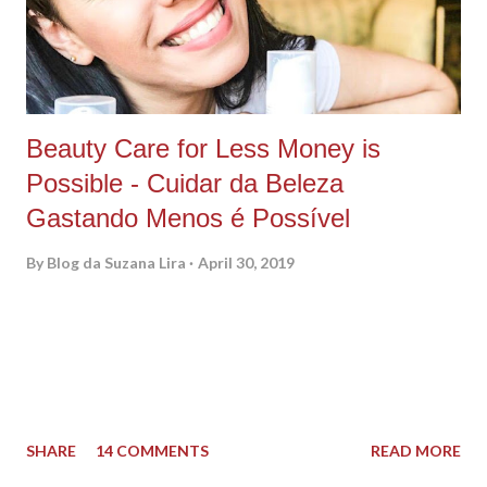
influencer, que precisa de memória do telefone livre e precisa
distrair a filha e se distrair, quando sobra aquele tempinho...
Beauty Care for Less Money is
Possible - Cuidar da Beleza
Gastando Menos é Possível
By
Blog da Suzana Lira
April 30, 2019
PORTUGUES ABAIXO As I've been saying here I am trying to
find new products and at the same time try to make the world
a better place somehow. Unfortunately, sometimes be eco-
friendly cost more and we are not always able to purchase
those amazing eco-friendly products, isn't? Well, guys, I found
SHARE
14 COMMENTS
READ MORE
out Bella Jade Botanicals , and they have an idea that I really