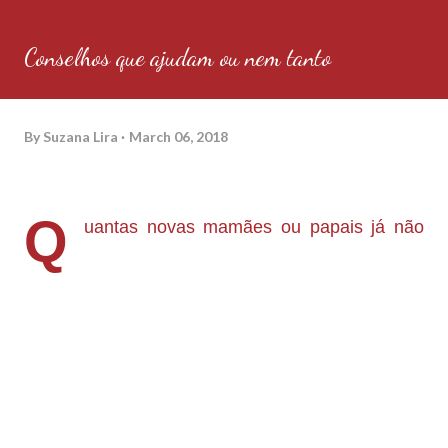
Conselhos que ajudam ou nem tanto
By
Suzana Lira
March 06, 2018
Q
uantas novas mamães ou papais já não
se depararam com aqueles típicos
conselhos:
Olha se der chupeta vai largar o peito, olha se
colocar para dormir no quarto já era não sai
nunca mais, olha bota para dormir na sua cama
para facilitar a amamentação e etc