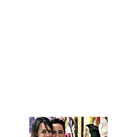
Muita gente faz até por bem, alguns são
enxeridos mesmo mais nós sempre podemos
pegar os limões e fazer uma baita limonada,
então let’s try.
Saiba que você precisa achar ferramentas que
tornem a sua vida mais fácil porque acredite, ter
um serzinho que depende de você e que acorda
para mamar e trocar fraldinha a cada 2 horas
independente de como você está se sentindo,
embora delicioso será estressante acredite. E
seus hormônios ajudaram o estresse a florecer
ainda mais.