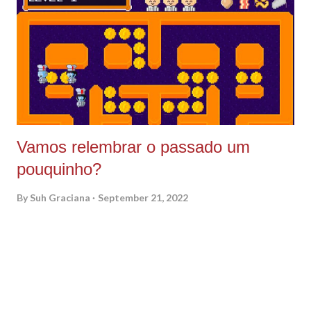
registrar você vai pesquisar por Media Kit e vai escolher uma
das opções de press kit que aparecem. O escolhido por mim
aqui para nosso tutorial foi o modelo Johanna Phillips clica no
seu escolhido. Agora só editar, tudo no aequivo é cust...
Vamos relembrar o passado um
pouquinho?
By
Suh Graciana
September 21, 2022
E vamos de jogatina novamente? Meu Deus… que loucura
estamos vivendo, é Biroliro, Luladrão, Ciro, tantas loucuras,
correrias, trabalho, filho, irmão, pai, renda, preço do leite
aumentando, inflação, são tantas coisas que tiram a gente da
paz e nosso equilíbrio, tanta epifania, que as vezes