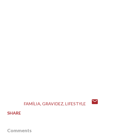
errado por exemplo, a maternidade já é bem
difícil sem nos comparar-mos com ninguém.
Lembre-se, você é a melhor mãe que seu filho
poderia ter.
Mudar, melhorar, evoluir como pessoa faz parte,
mas nunca se comparar, ou comparar a sua
família, sua vida com a de outra pessoa.
Espero ter ajudado, beijos e até o próximo post.
LABELS:
FAMÍLIA
GRAVIDEZ
LIFESTYLE
SHARE
Comments