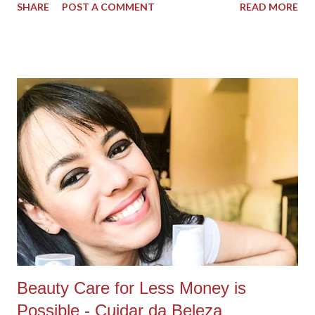
SHARE
POST A COMMENT
READ MORE
esquecemos que precisamos de um tempo pra gente né?! Um
tempo pra relaxar, um tempo pra esquecer um pouco o
mundo, e só viver a nostalgia da infância, ter um momento pra
lembrar daquele pão com queijo na tarde após a escola,
aquele minigame cheio de joguinhos que estimulava nosso
senso competitivo, nossa inteligência cognitiva, e ainda fazia
nosso tempo fluir e voar de maneira gostosa e proveitosa. Aí
eu digo que encontrei tudo que eu precisava pra sanar de uma
vez por todas, toda essa abstinência, em um único site, auto
explicativo e que facilitou muuuuito a minha vida de mãe e
influencer, que precisa de memória do telefone livre e precisa
distrair a filha e se distrair, quando sobra aquele tempinho...
Beauty Care for Less Money is
Possible - Cuidar da Beleza