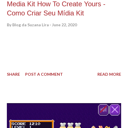
Media Kit How To Create Yours -
Como Criar Seu Mídia Kit
By
Blog da Suzana Lira
June 22, 2020
PORTUGUÊS Nós fizemos uma live ensinando como criar seu
próprio mídia kit, o material que deixa tudo mais profissional.
Na verdade é seu curriculum de criador de conteúdo, algo que
conta um pouco da sua história, mostra a força das suas redes
socais, seu nichos, trabalhos já realizados e até resultado no
SHARE
POST A COMMENT
READ MORE
caso de vendas. E também ter seus valores bem claros para
um segundo contato (eu não costumo enviar meus valores
logo no primeiro contato). Então vamos ao passo a passo.\o/
O site que eu utilizo é o Canva pois já tem modelos ja prontos
:) e é gratuito, você pode se cadastrar com o seu Facebook.
Se você ainda não segue minha página do Facebook vamos
mudar essa situação? :) Clica aqui e clica em follow :) Após