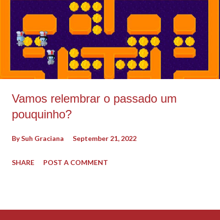
Vamos relembrar o passado um
pouquinho?
By
Suh Graciana
September 21, 2022
SHARE
POST A COMMENT