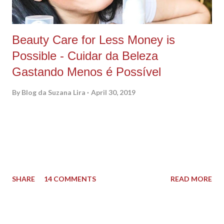
Beauty Care for Less Money is
Possible - Cuidar da Beleza
Gastando Menos é Possível
By
Blog da Suzana Lira
April 30, 2019
PORTUGUES ABAIXO As I've been saying here I am trying to
find new products and at the same time try to make the world
a better place somehow. Unfortunately, sometimes be eco-
friendly cost more and we are not always able to purchase
those amazing eco-friendly products, isn't? Well, guys, I found
SHARE
14 COMMENTS
READ MORE
out Bella Jade Botanicals , and they have an idea that I really
like, they make effective, safe, eco-friendly, convenient and
affordable products! I`ve been testing them and I am loving it! I