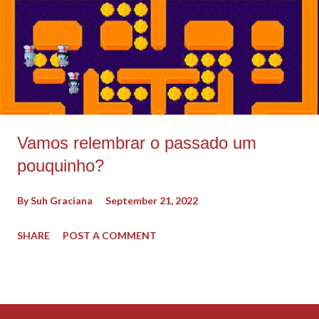
Vamos relembrar o passado um
pouquinho?
By
Suh Graciana
September 21, 2022
SHARE
POST A COMMENT