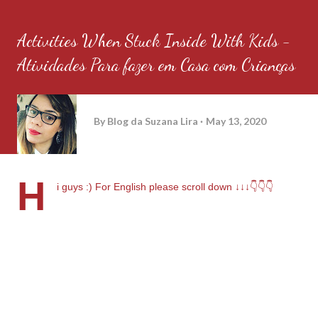
Activities When Stuck Inside With Kids -
Atividades Para fazer em Casa com Crianças
By
Blog da Suzana Lira
May 13, 2020
H
i guys :) For English please scroll down ↓↓↓👇👇👇
PORTUGUÊS
Se você é uma mãe modelo, com filhos super tranquilos que
nã dão nem um pouco de trabalho, que desde recém nascidos