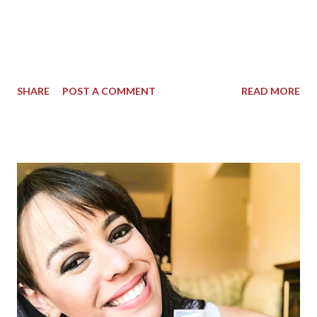
estamos vivendo, é Biroliro, Luladrão, Ciro, tantas loucuras,
correrias, trabalho, filho, irmão, pai, renda, preço do leite
aumentando, inflação, são tantas coisas que tiram a gente da
paz e nosso equilíbrio, tanta epifania, que as vezes
SHARE
POST A COMMENT
READ MORE
esquecemos que precisamos de um tempo pra gente né?! Um
tempo pra relaxar, um tempo pra esquecer um pouco o
mundo, e só viver a nostalgia da infância, ter um momento pra
lembrar daquele pão com queijo na tarde após a escola,
aquele minigame cheio de joguinhos que estimulava nosso
senso competitivo, nossa inteligência cognitiva, e ainda fazia
nosso tempo fluir e voar de maneira gostosa e proveitosa. Aí
eu digo que encontrei tudo que eu precisava pra sanar de uma
vez por todas, toda essa abstinência, em um único site, auto
explicativo e que facilitou muuuuito a minha vida de mãe e
influencer, que precisa de memória do telefone livre e precisa
distrair a filha e se distrair, quando sobra aquele tempinho...