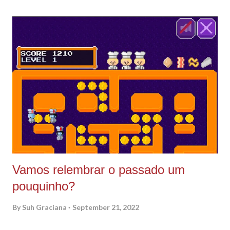
O site que eu utilizo é o Canva pois já tem modelos ja prontos
:) e é gratuito, você pode se cadastrar com o seu Facebook.
Se você ainda não segue minha página do Facebook vamos
mudar essa situação? :) Clica aqui e clica em follow :) Após
registrar você vai pesquisar por Media Kit e vai escolher uma
das opções de press kit que aparecem. O escolhido por mim
aqui para nosso tutorial foi o modelo Johanna Phillips clica no
seu escolhido. Agora só editar, tudo no aequivo é cust...
Vamos relembrar o passado um
pouquinho?
By
Suh Graciana
September 21, 2022
E vamos de jogatina novamente? Meu Deus… que loucura