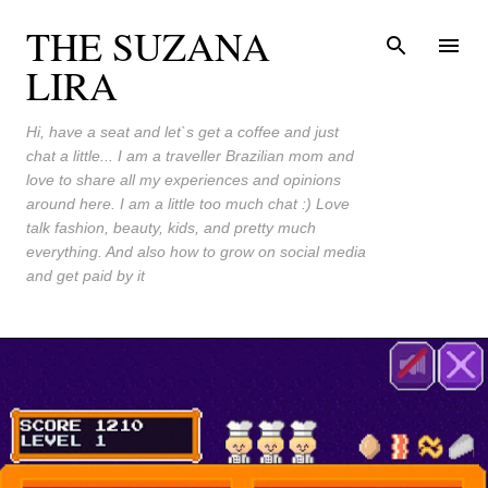
Skip to main content
THE SUZANA
LIRA
Hi, have a seat and let`s get a coffee and just
chat a little... I am a traveller Brazilian mom and
love to share all my experiences and opinions
around here. I am a little too much chat :) Love
talk fashion, beauty, kids, and pretty much
everything. And also how to grow on social media
and get paid by it